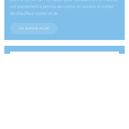
cet événement a permis de mettre en lumière le métier
de chauffeur routier et de…
EN SAVOIR PLUS
Calpam Luxembourg SàRL devient