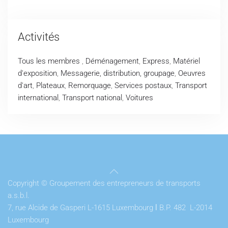
Activités
Tous les membres
,
Déménagement
,
Express
,
Matériel
d'exposition
,
Messagerie, distribution, groupage
,
Oeuvres
d'art
,
Plateaux
,
Remorquage
,
Services postaux
,
Transport
international
,
Transport national
,
Voitures
Copyright © Groupement des entrepreneurs de transports
a.s.b.l.
7, rue Alcide de Gasperi L-1615 Luxembourg
l
B.P. 482 L-2014
Luxembourg