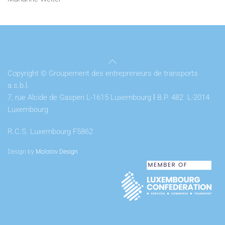
Copyright © Groupement des entrepreneurs de transports
a.s.b.l.
7, rue Alcide de Gasperi L-1615 Luxembourg
l
B.P. 482 L-2014
Luxembourg
R.C.S. Luxembourg F5862
Design by
Molotov Design