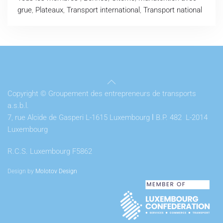
grue
,
Plateaux
,
Transport international
,
Transport national
Copyright © Groupement des entrepreneurs de transports
a.s.b.l.
7, rue Alcide de Gasperi L-1615 Luxembourg
l
B.P. 482 L-2014
Luxembourg
R.C.S. Luxembourg F5862
Design by
Molotov Design