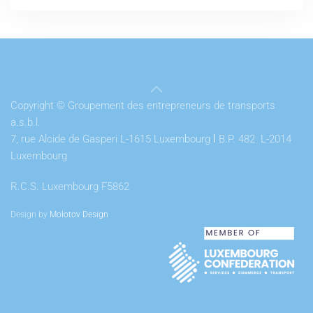
Copyright © Groupement des entrepreneurs de transports
a.s.b.l.
7, rue Alcide de Gasperi L-1615 Luxembourg
l
B.P. 482 L-2014
Luxembourg
R.C.S. Luxembourg F5862
Design by
Molotov Design