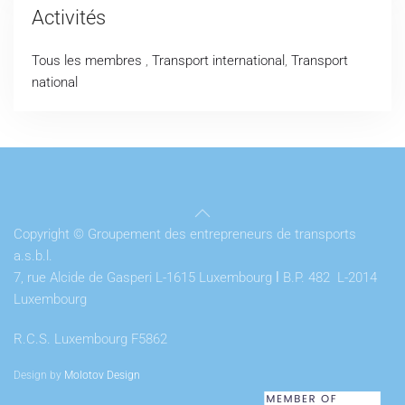
Activités
Tous les membres
,
Transport international
,
Transport
national
Copyright © Groupement des entrepreneurs de transports
a.s.b.l.
7, rue Alcide de Gasperi L-1615 Luxembourg
l
B.P. 482 L-2014
Luxembourg
R.C.S. Luxembourg F5862
Design by
Molotov Design