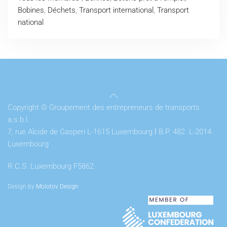
Bobines
,
Déchets
,
Transport international
,
Transport
national
Copyright © Groupement des entrepreneurs de transports
a.s.b.l.
7, rue Alcide de Gasperi L-1615 Luxembourg
l
B.P. 482 L-2014
Luxembourg
R.C.S. Luxembourg F5862
Design by
Molotov Design