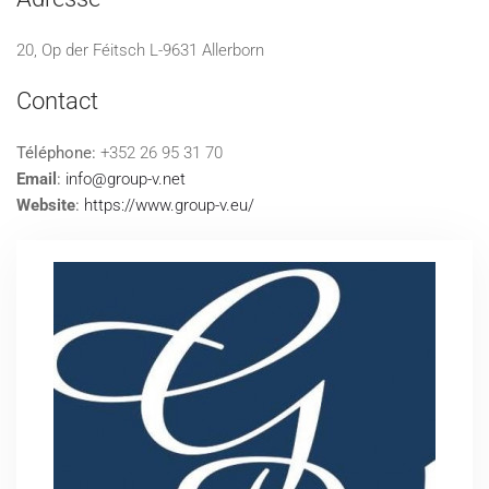
20, Op der Féitsch L-9631 Allerborn
Contact
Téléphone:
+352 26 95 31 70
Email
:
info@group-v.net
Website
:
https://www.group-v.eu/