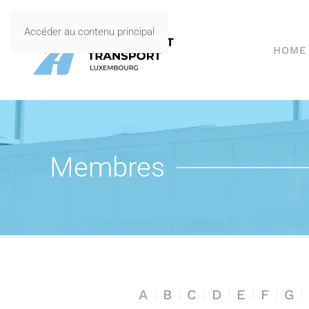
Accéder au contenu principal
HOME
Membres
A
B
C
D
E
F
G