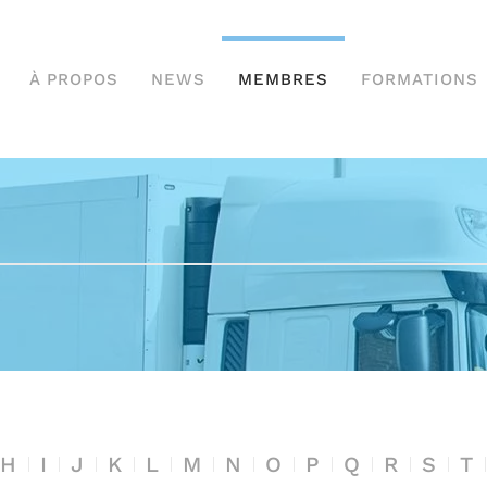
À PROPOS
NEWS
MEMBRES
FORMATIONS
H
I
J
K
L
M
N
O
P
Q
R
S
T