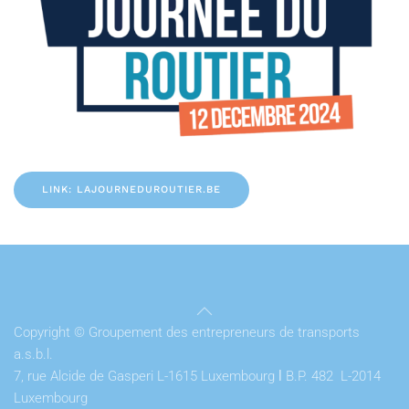
LINK: LAJOURNEDUROUTIER.BE
Copyright © Groupement des entrepreneurs de transports
a.s.b.l.
7, rue Alcide de Gasperi L-1615 Luxembourg
l
B.P. 482 L-2014
Luxembourg