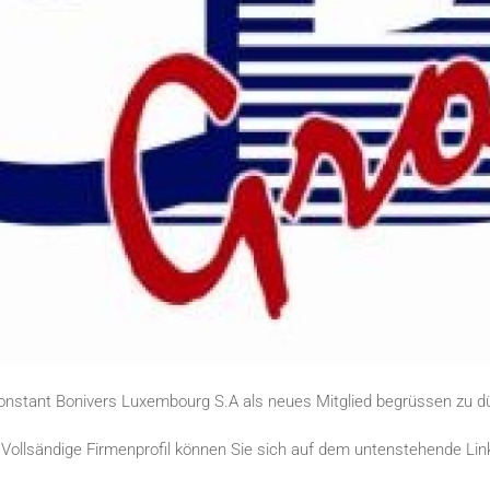
nstant Bonivers Luxembourg S.A als neues Mitglied begrüssen zu dü
 Vollsändige Firmenprofil können Sie sich auf dem untenstehende Li